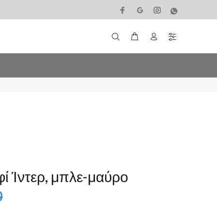
ί Ίντερ, μπλε-μαύρο
0