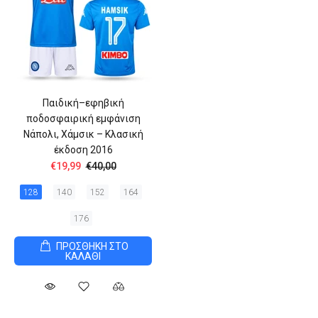
Παιδική–εφηβική
ποδοσφαιρική εμφάνιση
Νάπολι, Χάμσικ – Κλασική
έκδοση 2016
€19,99
€40,00
128
140
152
164
176
ΠΡΟΣΘΗΚΗ ΣΤΟ
ΚΑΛΑΘΙ